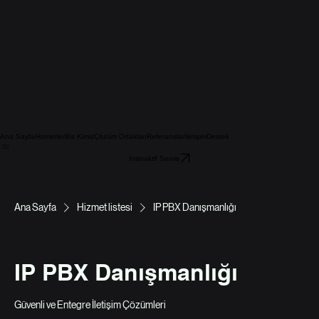
Ana Sayfa
Hizmetler
Biz Kimiz
Çözüm Ortakları
Referanslar
İletişim
Destek
İnteraktif Servis
Ana Sayfa
Hizmet listesi
IP PBX Danışmanlığı
IP PBX Danışmanlığı