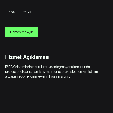
Güvenli ve Entegre İletişim Çözümleri
₺150
Türk
1 sa.
1
₺150
lirası
s
a
Hemen Yer Ayırt
Hizmet Açıklaması
IP PBX sistemlerinin kurulumu ve entegrasyonu konusunda
profesyonel danışmanlık hizmeti sunuyoruz. İşletmenizin iletişim
altyapısını güçlendirin ve verimliliğinizi artırın.